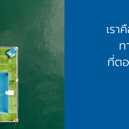
เราค
ทา
ที่