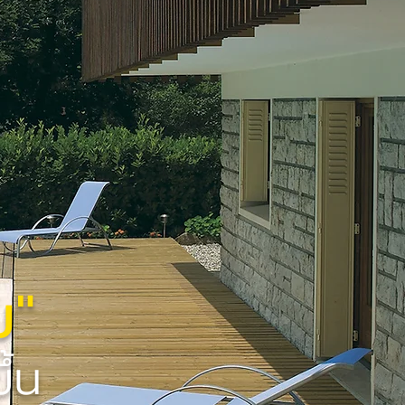
ม"
ึ้น