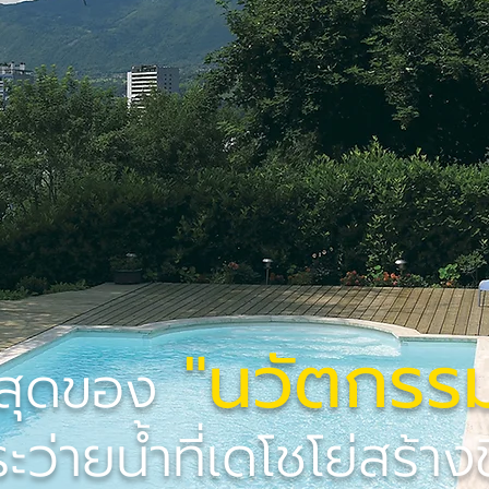
"นวัตกรร
ี่สุดของ
ะว่ายน้ำที่เดโชโย่สร้างข